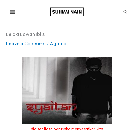
Skip
Sear
to
content
Lelaki Lawan Iblis
Leave a Comment
/
Agama
d
ia sentiasa berusaha menyesatkan kita