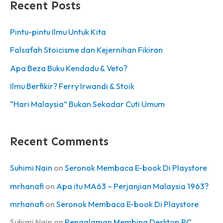
Recent Posts
s
Pintu-pintu Ilmu Untuk Kita
Falsafah Stoicisme dan Kejernihan Fikiran
Apa Beza Buku Kendadu & Veto?
Ilmu Berfikir? Ferry Irwandi & Stoik
“Hari Malaysia” Bukan Sekadar Cuti Umum
Recent Comments
Suhimi Nain
on
Seronok Membaca E-book Di Playstore
mrhanafi
on
Apa itu MA63 – Perjanjian Malaysia 1963?
mrhanafi
on
Seronok Membaca E-book Di Playstore
Suhimi Nain
on
Pengalaman Membina Desktop PC