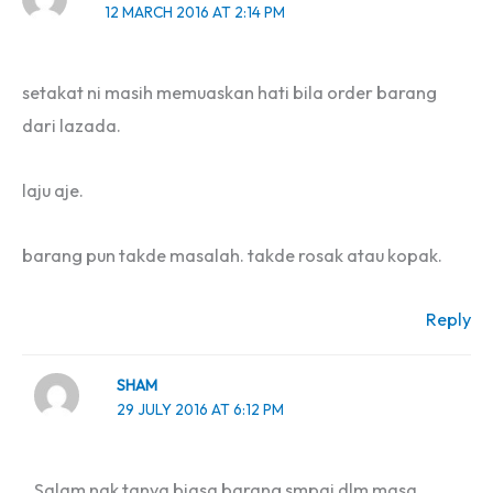
12 MARCH 2016 AT 2:14 PM
setakat ni masih memuaskan hati bila order barang
dari lazada.
laju aje.
barang pun takde masalah. takde rosak atau kopak.
Reply
SHAM
29 JULY 2016 AT 6:12 PM
Salam nak tanya biasa barang smpai dlm masa