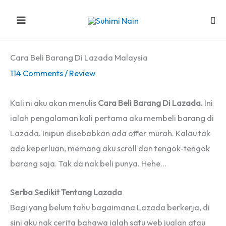
Skip
Sea
to
content
Cara Beli Barang Di Lazada Malaysia
114 Comments
/
Review
Kali ni aku akan menulis
Cara Beli Barang Di Lazada.
Ini
ialah pengalaman kali pertama aku membeli barang di
Lazada. Inipun disebabkan ada offer murah. Kalau tak
ada keperluan, memang aku scroll dan tengok-tengok
barang saja. Tak da nak beli punya. Hehe…
Serba Sedikit Tentang Lazada
Bagi yang belum tahu bagaimana Lazada berkerja, di
sini aku nak cerita bahawa ialah satu web jualan atau