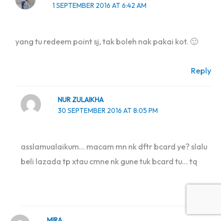
1 SEPTEMBER 2016 AT 6:42 AM
yang tu redeem point sj, tak boleh nak pakai kot. 🙂
Reply
NUR ZULAIKHA
30 SEPTEMBER 2016 AT 8:05 PM
asslamualaikum… macam mn nk dftr bcard ye? slalu
beli lazada tp xtau cmne nk gune tuk bcard tu… tq
Reply
MIRA