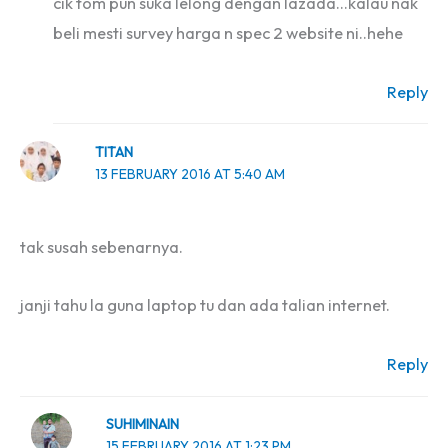
cik tom pun suka lelong dengan lazada…kalau nak
beli mesti survey harga n spec 2 website ni..hehe
Reply
TITAN
13 FEBRUARY 2016 AT 5:40 AM
tak susah sebenarnya.
janji tahu la guna laptop tu dan ada talian internet.
Reply
SUHIMINAIN
15 FEBRUARY 2016 AT 1:23 PM